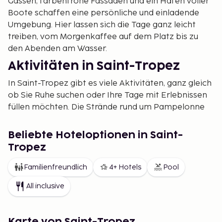
Gassen, farbenfrohe Fassaden und ein Hafen voller
Boote schaffen eine persönliche und einladende
Umgebung. Hier lassen sich die Tage ganz leicht
treiben, vom Morgenkaffee auf dem Platz bis zu
den Abenden am Wasser.
Aktivitäten in Saint-Tropez
In Saint-Tropez gibt es viele Aktivitäten, ganz gleich
ob Sie Ruhe suchen oder Ihre Tage mit Erlebnissen
füllen möchten. Die Strände rund um Pampelonne
laden zum Baden und zu langen Strandtagen ein,
während die älteren Stadtviertel zu Spaziergängen,
Beliebte Hoteloptionen in Saint-
kleinen Geschäften und lokalen Märkten einladen.
Tropez
Der Hafenbereich eignet sich perfekt, um das
Treiben zu beobachten, und eine Bootsfahrt
Familienfreundlich
4+ Hotels
Pool
entlang der Küste eröffnet neue Perspektiven.
All inclusive
Genuss und Alltag am Meer
Essen ist ein fester Bestandteil eines Urlaubs in
Karte von Saint-Tropez