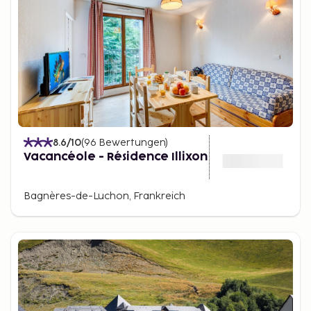
Pyrenäen in ein Skiparadies, und der Frühling ist die
perfekte Zeit, um blühende Dörfer und grüne
Landschaften zu erkunden. Unabhängig von der
Jahreszeit hat Okzitanien für jeden Reisenden etwas
zu bieten.
8.6
/10
(
96
Bewertungen
)
Vacancéole - Résidence Illixon
Bagnères-de-Luchon, Frankreich