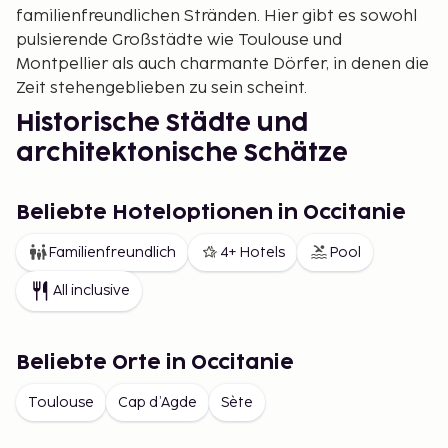
familienfreundlichen Stränden. Hier gibt es sowohl
pulsierende Großstädte wie Toulouse und
Montpellier als auch charmante Dörfer, in denen die
Zeit stehengeblieben zu sein scheint.
Historische Städte und
architektonische Schätze
In Okzitanien befinden sich einige der am besten
erhaltenen historischen Städte Frankreichs.
Beliebte Hoteloptionen in Occitanie
Toulouse, auch bekannt als "die rosarote Stadt",
Familienfreundlich
4+ Hotels
Pool
fasziniert mit ihren terrakottafarbenen Gebäuden,
der beeindruckenden Basilika Saint-Sernin und der
All inclusive
lebendigen Atmosphäre entlang der Garonne.
Carcassonne ist berühmt für seine mittelalterliche
Stadtmauer und Burg, während Nîmes mit
Beliebte Orte in Occitanie
herausragenden römischen Denkmälern wie dem
Toulouse
Cap d’Agde
Sète
gut erhaltenen Amphitheater und dem Tempel
Maison Carrée beeindruckt. Für diejenigen, die