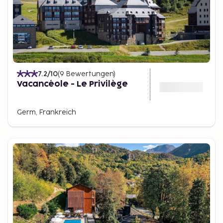
7.2
/10
(
9
Bewertungen
)
Vacancéole - Le Privilège
Germ, Frankreich