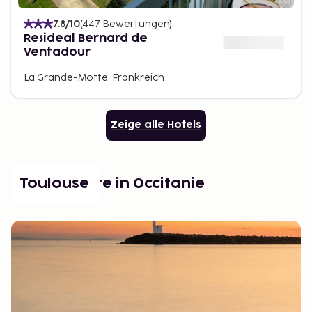
7.8
/10
(
447
Bewertungen
)
Resideal Bernard de
Ventadour
La Grande-Motte, Frankreich
Zeige alle Hotels
Beliebte Orte in Occitanie
Toulouse