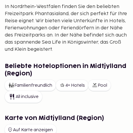
In Nordrhein-Westfalen finden Sie den beliebten
Freizeitpark Phantasialand, der sich perfekt für Ihre
Reise eignet. Wir bieten viele Unterkünfte in Hotels,
Ferienwohnungen oder Feriendörfern in der Nähe
des Freizeitparks an. In der Nähe befindet sich auch
das spannende Sea Life in Königswinter, das Groß
und Klein begeistert.
Ein weiteres tolles Familienziel ist der Heide Park in
Soltau, einer der größten Freizeitparks in
Beliebte Hoteloptionen in Midtjylland
Deutschland. Auch hier bieten wir Unterkünfte und
(Region)
Ferienwohnungen in der Nähe an.
Familienfreundlich
4+ Hotels
Pool
Zu den Großstädten in Deutschland, die für einen
Wochenendtrip empfehlenswert sind, gehören
All inclusive
München und Köln – lebendige Städte mit vielen
Attraktionen.
Karte von Midtjylland (Region)
Auf Karte anzeigen