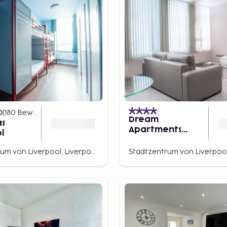
0
(
180
Bewertungen
)
Dream
s
Apartments
l
Water Street
Stadtzentrum von Liverpool, Liverpool, England, Großbritannien