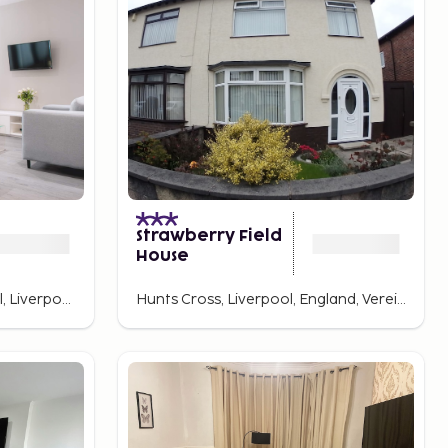
Strawberry Field
House
Stadtzentrum von Liverpool, Liverpool, England, Großbritannien
Hunts Cross, Liverpool, England, Vereinigtes Königreich