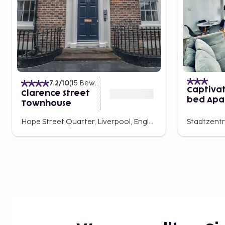
7.2
/10
(
15
Bewertungen
)
Captivat
Clarence Street
bed Apa
Townhouse
in Liver
Hope Street Quarter, Liverpool, England, Großbritannien