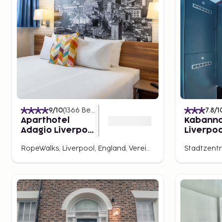
9
/10
(
1366
Bewertungen
)
7.8
/1
Aparthotel
Kabanna
Adagio Liverpool
Liverpoo
City Centre
RopeWalks, Liverpool, England, Vereinigtes Königreich