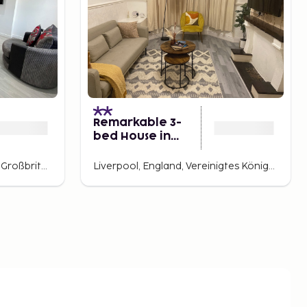
Remarkable 3-
bed House in
Liverpool
Maghull, Liverpool, England, Großbritannien
Liverpool, England, Vereinigtes Königreich