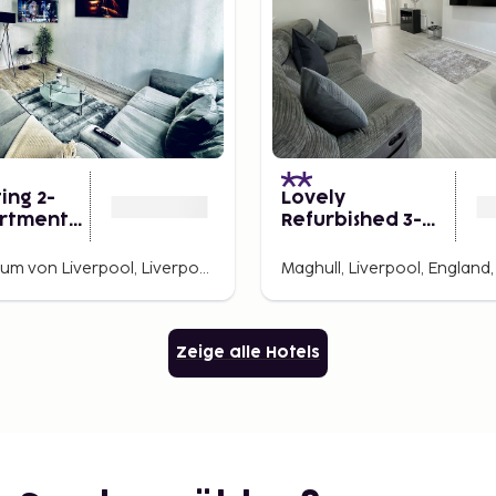
ing 2-
Lovely
rtment
Refurbished 3-
pool
bed House in
Liverpool
Stadtzentrum von Liverpool, Liverpool, England, Großbritannien
Zeige alle Hotels