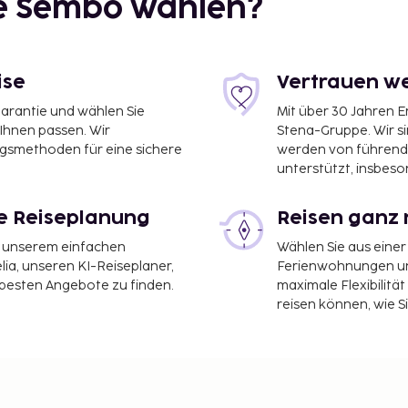
ie Sembo wählen?
ise
Vertrauen we
garantie und wählen Sie
Mit über 30 Jahren 
 Ihnen passen. Wir
Stena-Gruppe. Wir s
ngsmethoden für eine sichere
werden von führend
unterstützt, insbeso
le Reiseplanung
Reisen ganz 
it unserem einfachen
Wählen Sie aus einer
ia, unseren KI-Reiseplaner,
Ferienwohnungen und
 besten Angebote zu finden.
maximale Flexibilitä
reisen können, wie S