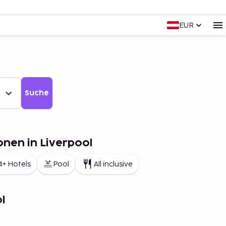
EUR
Suche
onen in Liverpool
4+ Hotels
Pool
All inclusive
l