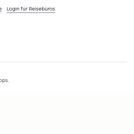
e
Login für Reisebüros
pps,