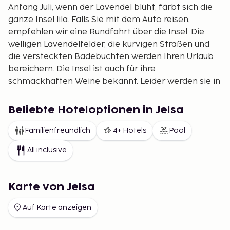
Anfang Juli, wenn der Lavendel blüht, färbt sich die
ganze Insel lila. Falls Sie mit dem Auto reisen,
empfehlen wir eine Rundfahrt über die Insel. Die
welligen Lavendelfelder, die kurvigen Straßen und
die versteckten Badebuchten werden Ihren Urlaub
bereichern. Die Insel ist auch für ihre
schmackhaften Weine bekannt. Leider werden sie in
so kleinen Mengen produziert, dass die meisten die
Insel niemals verlassen. Nutzen Sie also die
Beliebte Hoteloptionen in Jelsa
Gelegenheit, solange Sie auf Hvar sind.
Familienfreundlich
4+ Hotels
Pool
Stadt Hvar
Die Hauptortschaft, die wie die Insel
selbst heißt, ist ein echtes Juwel und der beliebteste
All inclusive
Ort auf der Insel. Die Urlaubsaktivitäten
konzentrieren sich um den großen Platz und die
Uferpromenade, wo einige der luxuriösesten
Karte von Jelsa
Yachten Europas zu bestaunen sind. In den Gassen
Auf Karte anzeigen
der Altstadt finden Sie viele charmante Lokale,
darunter nette Restaurants, trendige Bars und