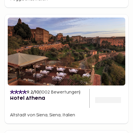
Qualität mit einigen Schlaglöchern sein. Die
Belohnung erhalten Sie bei der Ankunft in Form von
Ruhe, einem prächtigen Ausblick und einer
charmanten Ferienwohnung in schönen
Umgebungen.
Gut zu wissen für Ihre Reise
In einigen Orten wird eine Übernachtungssteuer
erhoben. Diese variiert zwischen 2-5
EUR/Person/Nacht, abhängig von der lokalen
Klassifizierung der gewählten Unterkunft. Die Steuer
wird direkt im Hotel beim Check-in oder Check-out
bezahlt. Nicht alle Orte sind betroffen. Heizungen
9.2
/10
(
1002
Bewertungen
)
sind in den meisten Häusern vorhanden, aber im
Hotel Athena
Frühling und Herbst können die Steinhäuser je nach
Wetterlage als kühl empfunden werden.
Altstadt von Siena, Siena, Italien