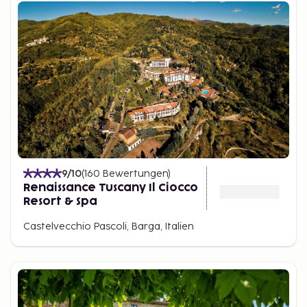
9
/10
(
160
Bewertungen
)
Renaissance Tuscany Il Ciocco
Resort & Spa
Castelvecchio Pascoli, Barga, Italien