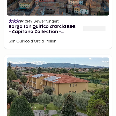
9
/10
(
49
Bewertungen
)
Borgo San Quirico d'Orcia B&B
- Capitano Collection -
Albergo diffuso
San Quirico d'Orcia, Italien