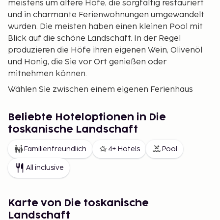
meistens um ältere Höfe, die sorgfältig restauriert
und in charmante Ferienwohnungen umgewandelt
wurden. Die meisten haben einen kleinen Pool mit
Blick auf die schöne Landschaft. In der Regel
produzieren die Höfe ihren eigenen Wein, Olivenöl
und Honig, die Sie vor Ort genießen oder
mitnehmen können.
Wählen Sie zwischen einem eigenen Ferienhaus
oder einer Unterkunft in einem unserer gemütlichen
Hotels, ruhig gelegen auf dem Land oder in einer der
Beliebte Hoteloptionen in Die
mittelalterlichen Städte der Region. Die toskanische
toskanische Landschaft
Natur ist atemberaubend und beruhigend, aber die
Gegend bietet weit mehr als nur Natur. Warum nicht
Familienfreundlich
4+ Hotels
Pool
ein Wochenende in das bezaubernde Florenz oder
All inclusive
nach Volterra, eine der ältesten Städte Italiens,
verbringen? Egal ob Sie in einem Hotel übernachten
oder ein eigenes Haus mieten, ein entspannter und
Karte von Die toskanische
erlebnisreicher Urlaub in einer wunderbaren
Landschaft
Umgebung ist Ihnen gewiss.