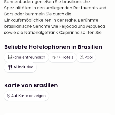
Sonnenbaden, genießen Sie brasilianische
Spezialitäten in den umliegenden Restaurants und
Bars oder bummeln Sie durch die
Einkaufsmöglichkeiten in der Nähe. Berühmte
brasilianische Gerichte wie Feijoada und Moqueca
sowie die Nationalgetränk Caipirinha sollten Sie
unbedingt probieren. Die Abschnitte der Strände
bieten die Möglichkeit, Sonnenliegen zu mieten,
Beliebte Hoteloptionen in Brasilien
wobei Copacabana für seine lebhafte Atmosphäre
bekannt ist, während Ipanema etwas ruhiger und
Familienfreundlich
4+ Hotels
Pool
bei Einheimischen beliebt ist. Besonders an den
All inclusive
autofreien Sonntagen eignen sich die Promenaden
ideal für Spaziergänge, Fahrrad- oder Skaterunden.
Ein kulturelles Highlight ist der Besuch der
Karte von Brasilien
berühmten Christusstatue auf dem 710 Meter
Auf Karte anzeigen
hohen Berg Corcovado. Die Aussicht von hier über
ganz Rio ist einfach spektakulär. Ebenso
empfehlenswert ist eine Seilbahnfahrt auf den
Zuckerhut (Pão de Açúcar), von dem aus Sie