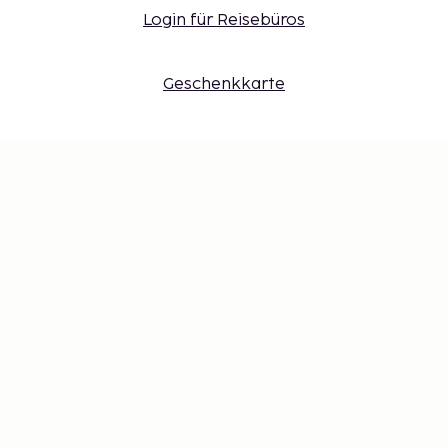
Login für Reisebüros
Geschenkkarte
Einstellungen der Cookies
Verpassen Sie nichts – erhalten Sie
die neuesten Updates
Bleiben Sie mit uns auf dem Laufenden! Erhalten Sie
Reisetipps, Inspiration und Zugang zu exklusiven
Angeboten.
Abonnieren