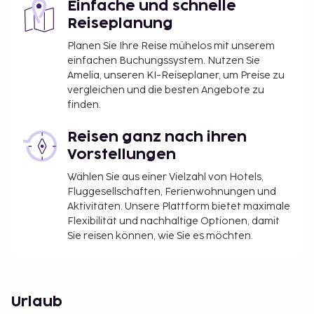
Einfache und schnelle
Sie den wunderschönen Ibirapuera Park, das große
Reiseplanung
Fußballstadion Arena Corinthians, die São Paulo
Planen Sie Ihre Reise mühelos mit unserem
Kathedrale und das Kunstmuseum Museu de Arte de
einfachen Buchungssystem. Nutzen Sie
São Paulo. Die Avenida Paulista, die bedeutendste
Amelia, unseren KI-Reiseplaner, um Preise zu
Einkaufsstraße, bietet zahlreiche Geschäfte und
vergleichen und die besten Angebote zu
Einkaufszentren, während der Mercado Municipal
finden.
für seine Auswahl an Souvenirs und regionalen
Köstlichkeiten bekannt ist.
Reisen ganz nach ihren
Vorstellungen
Der Amazonas-Regenwald
Wählen Sie aus einer Vielzahl von Hotels,
Eine Abwechslung zu Stränden, Karneval und
Fluggesellschaften, Ferienwohnungen und
Einkaufsstraßen bietet der Amazonas-Regenwald
Aktivitäten. Unsere Plattform bietet maximale
mit seinem faszinierenden Tier- und Pflanzenleben.
Flexibilität und nachhaltige Optionen, damit
Der Amazonas ist der größte Regenwald der Welt
Sie reisen können, wie Sie es möchten.
mit tropischem und subtropischem Klima. Auf
organisierten Dschungeltouren, die meist in der
Stadt Manaus starten, können Sie Tiere wie Tukane,
Papageien, Schildkröten, Echsen, Frösche,
Urlaub
verschiedene Fische und mit etwas Glück sogar