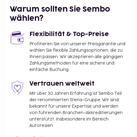
atemberaubende Ausblicke und die ferne
Warum sollten Sie Sembo
Christusstatue genießen können.
wählen?
Der Karneval in Rio ist der größte und bekannteste
der Welt. Um dieses lebhafte Festival zu erleben,
Flexibilität & Top-Preise
besuchen Sie Rio im Februar, wenn der Karneval
Profitieren Sie von unserer Preisgarantie und
stets 40 Tage vor Ostern stattfindet. Während der
wählen Sie flexible Zahlungsoptionen, die zu
vier Tage von Samstag bis Dienstag sind die Straßen
Ihnen passen. Wir akzeptieren alle gängigen
von Menschen aus aller Welt gefüllt, die das Fest
Zahlungsmethoden für eine sichere und
voller Samba, Musik, Federn und Glitzer bestaunen
einfache Buchung.
möchten. Die großen Sambaschulen konkurrieren
um den prestigeträchtigen Preis „Campeã do
Vertrauen weltweit
Carnaval“, und das gesamte Spektakel wird im
Mit über 30 Jahren Erfahrung ist Sembo Teil
brasilianischen Fernsehen live übertragen. Ganz Rio
der renommierten Stena-Gruppe. Wir sind
de Janeiro tanzt und feiert, und der Karneval ist ein
bekannt für unsere Expertise und werden
Erlebnis, das man mindestens einmal im Leben
von führenden Branchen-Akkreditierungen
unterstützt, insbesondere im Bereich
erlebt haben sollte.
Autoresien.
Zusätzlich bieten wir Reisen nach
São Paulo
an,
einer Metropole mit viel Sehenswertem. Besuchen