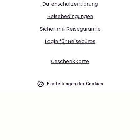
Datenschutzerklärung
Reisebedingungen
Sicher mit Reisegarantie
Login für Reisebüros
Geschenkkarte
Einstellungen der Cookies
Verpassen Sie nichts – erhalten Sie
die neuesten Updates
Bleiben Sie mit uns auf dem Laufenden! Erhalten Sie
Reisetipps, Inspiration und Zugang zu exklusiven
Angeboten.