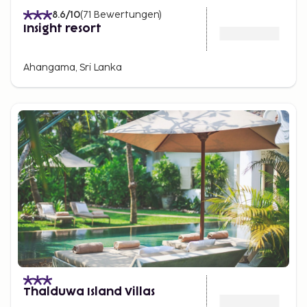
8.6
/10
(
71
Bewertungen
)
Insight resort
Ahangama, Sri Lanka
Thalduwa Island Villas