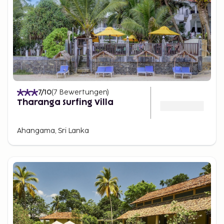
7
/10
(
7
Bewertungen
)
Tharanga Surfing Villa
Ahangama, Sri Lanka