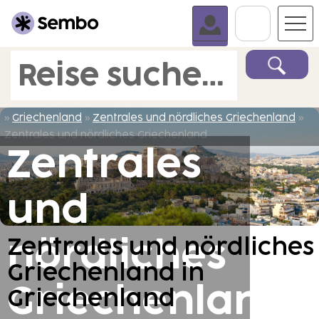
Zur Ka
Reise suchen und buchen
»
Griechenland
»
Zentrales und nördliches Griechenland
»
Zentrales und nördliches Griechenland
Zentrales
und
Zentrales und nördliches
nördliches
Griechenland in
Griechenland
Griechenland